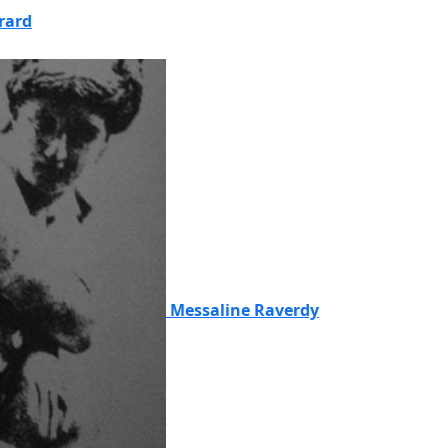
rard
Messaline Raverdy