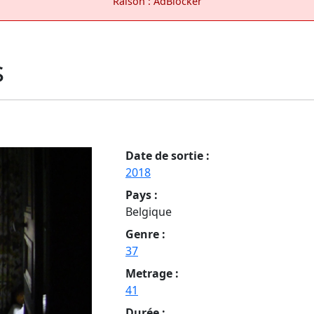
Raison : AdBlocker
s
Date de sortie :
2018
Pays :
Belgique
Genre :
37
Metrage :
41
Durée :