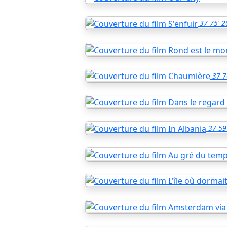
37
75'
2
37
7
37
59