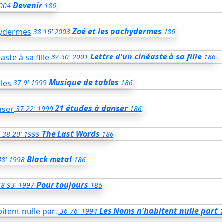
Devenir
004
186
Zoé et les pachydermes
38
16'
2003
186
Lettre d'un cinéaste à sa fille
37
50'
2001
186
Musique de tables
37
9'
1999
186
21 études à danser
37
22'
1999
186
The Last Words
38
20'
1999
186
Black metal
48'
1998
186
Pour toujours
38
93'
1997
186
Les Noms n'habitent nulle part
36
76'
1994