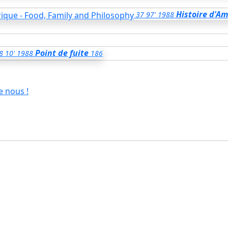
Histoire d'Am
37
97'
1988
Point de fuite
8
10'
1988
186
e nous !