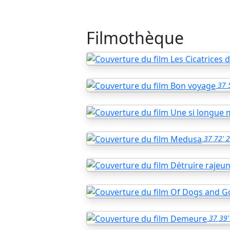
Filmothèque
37
37
72'
2
37
39'