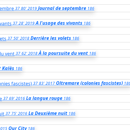
Journal de septembre
37
80'
2019
186
A l'usage des vivants
37
28'
2019
186
Derrière les volets
37
50'
2018
186
À la poursuite du vent
37
62'
2018
186
Kalès
7
186
Oltremare (colonies fascistes)
37
83'
2017
18
La langue rouge
37
69'
2016
186
La Deuxième nuit
37
75'
2016
186
Our City
2015
186