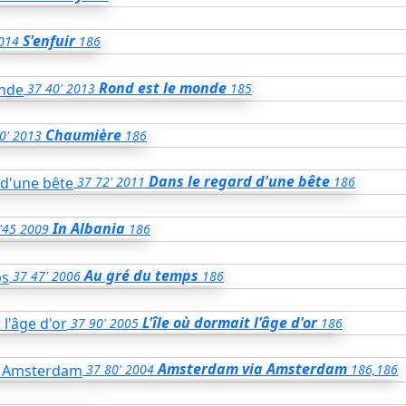
S'enfuir
014
186
Rond est le monde
37
40'
2013
185
Chaumière
0'
2013
186
Dans le regard d'une bête
37
72'
2011
186
In Albania
'45
2009
186
Au gré du temps
37
47'
2006
186
L'île où dormait l'âge d'or
37
90'
2005
186
Amsterdam via Amsterdam
37
80'
2004
186,186