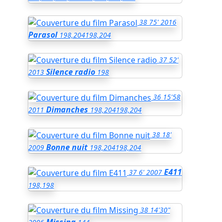
38
75'
2016
Parasol
198,204
198,204
37
52'
Silence radio
2013
198
36
15'58
Dimanches
2011
198,204
198,204
38
18'
Bonne nuit
2009
198,204
198,204
E411
37
6'
2007
198,198
38
14'30"