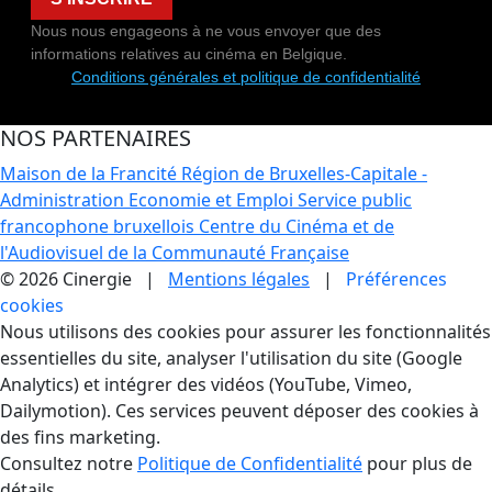
Nous nous engageons à ne vous envoyer que des
informations relatives au cinéma en Belgique.
Conditions générales et politique de confidentialité
NOS PARTENAIRES
Maison de la Francité
Région de Bruxelles-Capitale -
Administration Economie et Emploi
Service public
francophone bruxellois
Centre du Cinéma et de
l'Audiovisuel de la Communauté Française
© 2026 Cinergie |
Mentions légales
|
Préférences
cookies
Gestion des Cookies
Nous utilisons des cookies pour assurer les fonctionnalités
essentielles du site, analyser l'utilisation du site (Google
Analytics) et intégrer des vidéos (YouTube, Vimeo,
Dailymotion). Ces services peuvent déposer des cookies à
des fins marketing.
Consultez notre
Politique de Confidentialité
pour plus de
détails.