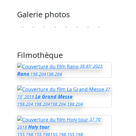
Galerie photos
Filmothèque
38
85'
2025
Rano
198,204
198,204
37
La Grand-Messe
70'
2019
198,204,198,204
198,204,198,204
37
70'
Holy tour
2018
155,198,155,198
155,198,155,198