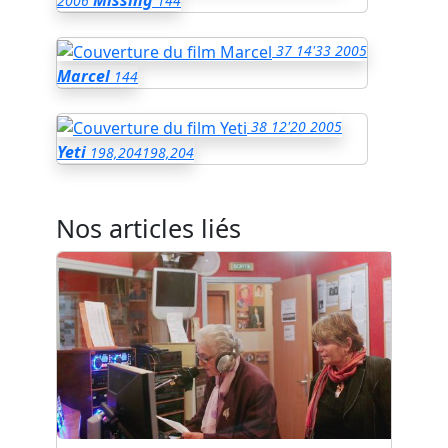
Missing
2006
144
37
14'33
2005
Marcel
144
38
12'20
2005
Yeti
198,204
198,204
Nos articles liés