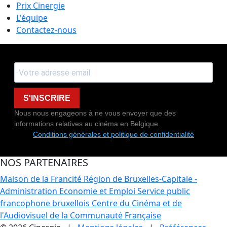
Prix Cinergie
L'équipe
Contactez-nous
S'INSCRIRE
Nous nous engageons à ne vous envoyer que des
informations relatives au cinéma en Belgique.
Conditions générales et politique de confidentialité
NOS PARTENAIRES
Maison de la Francité
Région de Bruxelles-Capitale -
Administration Economie et Emploi
Service public
francophone bruxellois
Centre du Cinéma et de
l'Audiovisuel de la Communauté Française