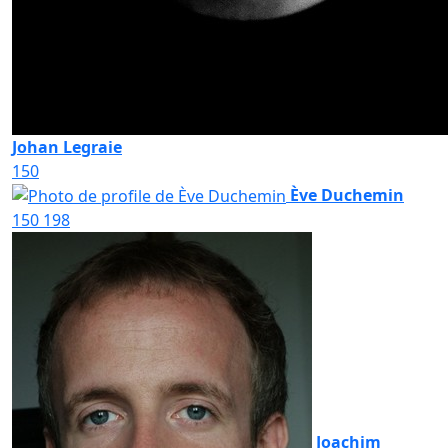
Johan Legraie
150
Ève Duchemin
150
198
Joachim