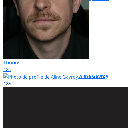
Thôme
186
Aline Gavroy
185