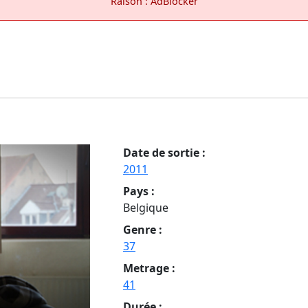
Raison : AdBlocker
Date de sortie :
2011
Pays :
Belgique
Genre :
37
Metrage :
41
Durée :