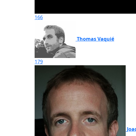
166
Thomas Vaquié
179
Joa