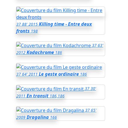
Killing time - Entre deux
37
88'
2015
fronts
198
37
63'
Kodachrome
2012
186
Le geste ordinaire
37
64'
2011
186
37
30'
En transit
2011
186,186
37
65'
Dragalina
2009
166