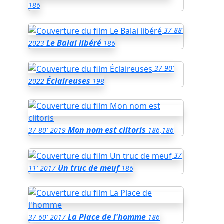
186
37
88'
Le Balai libéré
2023
186
37
90'
Éclaireuses
2022
198
Mon nom est clitoris
37
80'
2019
186,186
37
Un truc de meuf
11'
2017
186
La Place de l'homme
37
60'
2017
186