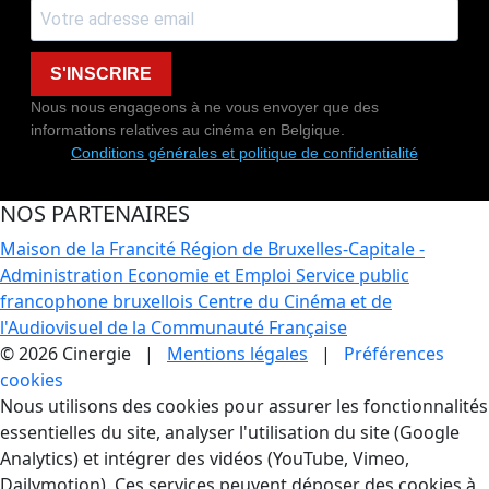
S'INSCRIRE
Nous nous engageons à ne vous envoyer que des
informations relatives au cinéma en Belgique.
Conditions générales et politique de confidentialité
NOS PARTENAIRES
Maison de la Francité
Région de Bruxelles-Capitale -
Administration Economie et Emploi
Service public
francophone bruxellois
Centre du Cinéma et de
l'Audiovisuel de la Communauté Française
© 2026 Cinergie |
Mentions légales
|
Préférences
cookies
Gestion des Cookies
Nous utilisons des cookies pour assurer les fonctionnalités
essentielles du site, analyser l'utilisation du site (Google
Analytics) et intégrer des vidéos (YouTube, Vimeo,
Dailymotion). Ces services peuvent déposer des cookies à