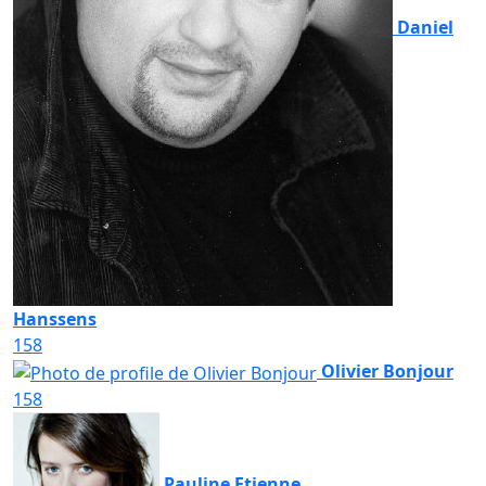
Daniel
Hanssens
158
Olivier Bonjour
158
Pauline Etienne