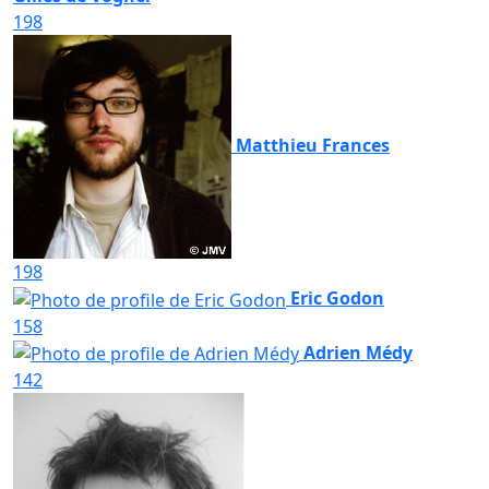
198
Matthieu Frances
198
Eric Godon
158
Adrien Médy
142