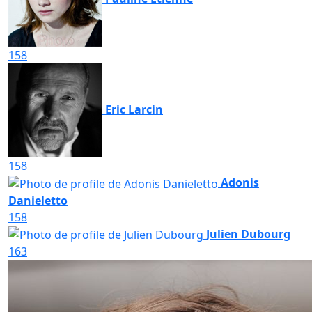
158
Eric Larcin
158
Adonis
Danieletto
158
Julien Dubourg
163