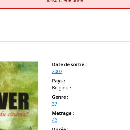
Raison : AdBlocker
Date de sortie :
2007
Pays :
Belgique
Genre :
37
Metrage :
42
Durée :