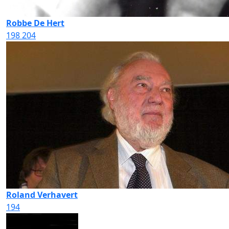
Robbe De Hert
198
204
Roland Verhavert
194