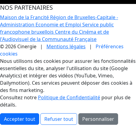
NOS PARTENAIRES
Maison de la Francité
Région de Bruxelles-Capitale -
Administration Economie et Emploi
Service public
francophone bruxellois
Centre du Cinéma et de
l'Audiovisuel de la Communauté Française
© 2026 Cinergie |
Mentions légales
|
Préférences
cookies
Gestion des Cookies
Nous utilisons des cookies pour assurer les fonctionnalités
essentielles du site, analyser l'utilisation du site (Google
Analytics) et intégrer des vidéos (YouTube, Vimeo,
Dailymotion). Ces services peuvent déposer des cookies à
des fins marketing.
Consultez notre
Politique de Confidentialité
pour plus de
détails.
Accepter tout
Refuser tout
Personnaliser