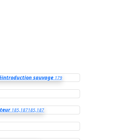
réintroduction sauvage
179
nteur
185,187
185,187