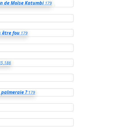
ion de Moïse Katumbi
179
 être fou
179
85,186
 palmeraie ?
179