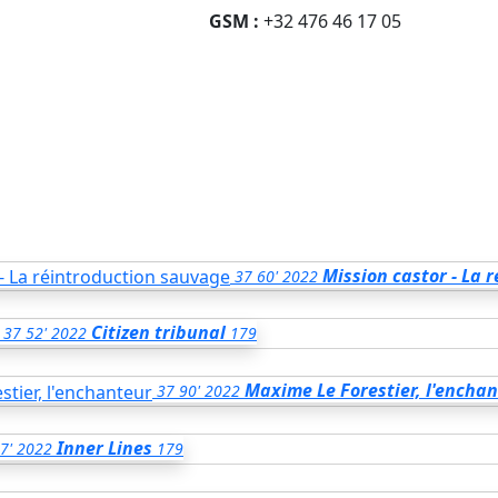
GSM :
+32 476 46 17 05
Mission castor - La 
37
60'
2022
Citizen tribunal
37
52'
2022
179
Maxime Le Forestier, l'encha
37
90'
2022
Inner Lines
7'
2022
179