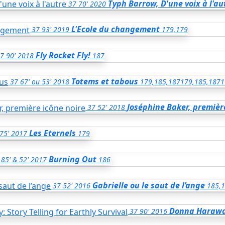
Typh Barrow, D'une voix à l'au
37
70'
2020
L'Ecole du changement
37
93'
2019
179,179
Fly Rocket Fly!
7
90'
2018
187
Totems et tabous
37
67' ou 53'
2018
179,185,187
179,185,187
1
Joséphine Baker, premièr
37
52'
2018
Les Eternels
75'
2017
179
Burning Out
85' & 52'
2017
186
Gabrielle ou le saut de l’ange
37
52'
2016
185,
Donna Haraway:
37
90'
2016