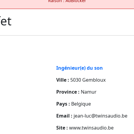
Raison : AdBlocker
fet
Ingénieur(e) du son
Ville :
5030 Gembloux
Province :
Namur
Pays :
Belgique
Email :
jean-luc@twinsaudio.be
Site :
www.twinsaudio.be