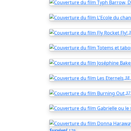
3
38
37
Survival
179