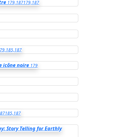
tre
179,187
179,187
79,185,187
e icône noire
179
187
185,187
 Story Telling for Earthly