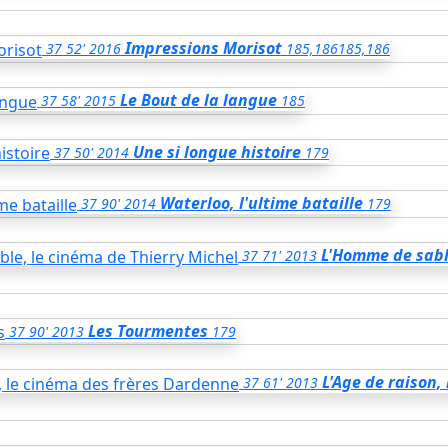
Impressions Morisot
37
52'
2016
185,186
185,186
Le Bout de la langue
37
58'
2015
185
Une si longue histoire
37
50'
2014
179
Waterloo, l'ultime bataille
37
90'
2014
179
L'Homme de sable
37
71'
2013
Les Tourmentes
37
90'
2013
179
L'Age de raison,
37
61'
2013