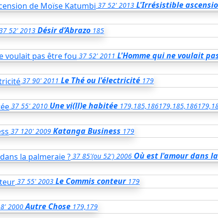
L'Irrésistible ascens
37
52'
2013
Désir d’Abrazo
37
52'
2013
185
L'Homme qui ne voulait pas
37
52'
2011
Le Thé ou l'électricité
37
90'
2011
179
Une vi(ll)e habitée
37
55'
2010
179,185,186
179,185,186
179,1
Katanga Business
37
120'
2009
179
Où est l'amour dans la
37
85'(ou 52')
2006
Le Commis conteur
37
55'
2003
179
Autre Chose
8'
2000
179,179