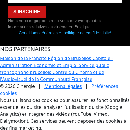
S'INSCRIRE
Nous nous engageons à ne vous envoyer que des
informations relatives au cinéma en Belgique.
Conditions générales et politique de confidentialité
NOS PARTENAIRES
Maison de la Francité
Région de Bruxelles-Capitale -
Administration Economie et Emploi
Service public
francophone bruxellois
Centre du Cinéma et de
l'Audiovisuel de la Communauté Française
© 2026 Cinergie |
Mentions légales
|
Préférences
cookies
Gestion des Cookies
Nous utilisons des cookies pour assurer les fonctionnalités
essentielles du site, analyser l'utilisation du site (Google
Analytics) et intégrer des vidéos (YouTube, Vimeo,
Dailymotion). Ces services peuvent déposer des cookies à
des fins marketing.