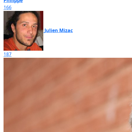
Philippe
166
Julien Mizac
187