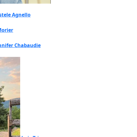
stele Agnello
Morier
nnifer Chabaudie