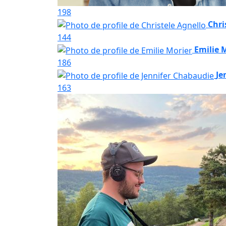
198
Chri
144
Emilie 
186
Je
163