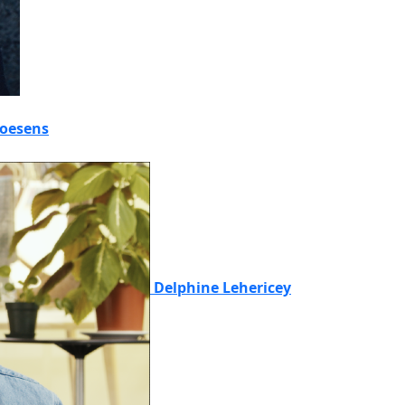
oesens
Delphine Lehericey