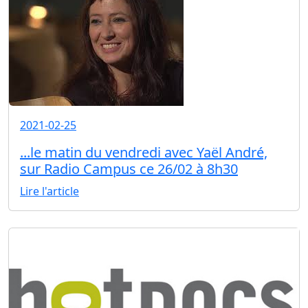
2021-02-25
...le matin du vendredi avec Yaël André,
sur Radio Campus ce 26/02 à 8h30
Lire l'article