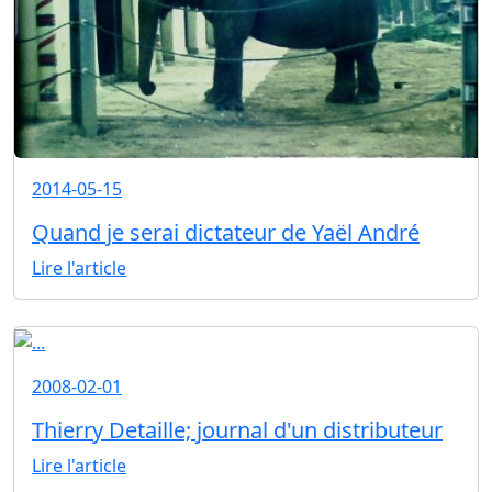
2014-05-15
Quand je serai dictateur de Yaël André
Lire l'article
2008-02-01
Thierry Detaille; journal d'un distributeur
Lire l'article