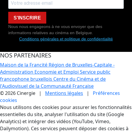
S'INSCRIRE
Nous nous engageons à ne vous envoyer que des
informations relatives au cinéma en Belgique.
Conditions générales et politique de confidentialité
NOS PARTENAIRES
Maison de la Francité
Région de Bruxelles-Capitale -
Administration Economie et Emploi
Service public
francophone bruxellois
Centre du Cinéma et de
l'Audiovisuel de la Communauté Française
© 2026 Cinergie |
Mentions légales
|
Préférences
cookies
Gestion des Cookies
Nous utilisons des cookies pour assurer les fonctionnalités
essentielles du site, analyser l'utilisation du site (Google
Analytics) et intégrer des vidéos (YouTube, Vimeo,
Dailymotion). Ces services peuvent déposer des cookies à