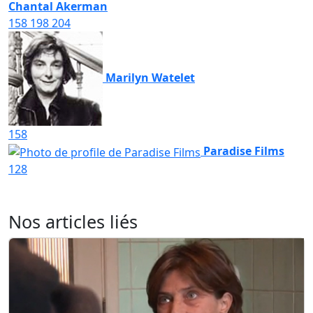
Chantal Akerman
158
198
204
Marilyn Watelet
158
Paradise Films
128
Nos articles liés