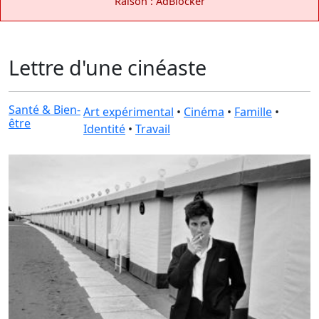
Raison : AdBlocker
Lettre d'une cinéaste
Santé & Bien-
Art expérimental
•
Cinéma
•
Famille
•
être
Identité
•
Travail