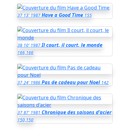
Have a Good Time
37
13'
1987
155
Il court, il court, le monde
38
10'
1987
166,166
Pas de cadeau pour Noel
37
24'
1986
142
Chronique des saisons d'acier
37
87'
1981
150,150