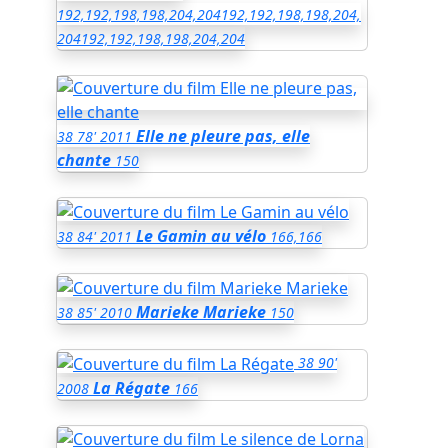
192,192,198,198,204,204
192,192,198,198,204,
204
192,192,198,198,204,204
Elle ne pleure pas, elle
38
78'
2011
chante
150
Le Gamin au vélo
38
84'
2011
166,166
Marieke Marieke
38
85'
2010
150
38
90'
La Régate
2008
166