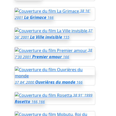
38
16'
La Grimace
2001
166
37
La Ville invisible
56'
2001
155
38
Premier amour
7'30
2001
166
Ouvrières du monde
37
84'
2000
166
38
91'
1999
Rosetta
166,166