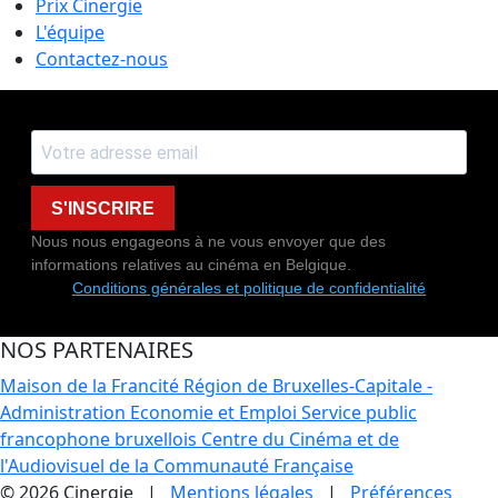
Prix Cinergie
L'équipe
Contactez-nous
S'INSCRIRE
Nous nous engageons à ne vous envoyer que des
informations relatives au cinéma en Belgique.
Conditions générales et politique de confidentialité
NOS PARTENAIRES
Maison de la Francité
Région de Bruxelles-Capitale -
Administration Economie et Emploi
Service public
francophone bruxellois
Centre du Cinéma et de
l'Audiovisuel de la Communauté Française
© 2026 Cinergie |
Mentions légales
|
Préférences