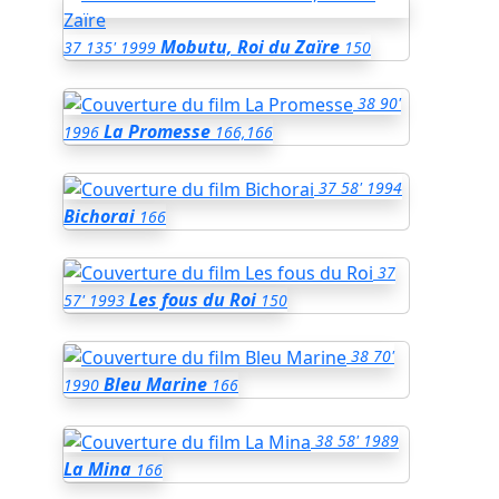
Mobutu, Roi du Zaïre
37
135'
1999
150
38
90'
La Promesse
1996
166,166
37
58'
1994
Bichorai
166
37
Les fous du Roi
57'
1993
150
38
70'
Bleu Marine
1990
166
38
58'
1989
La Mina
166