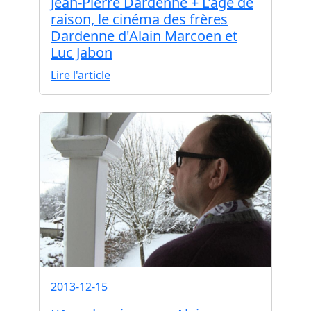
Jean-Pierre Dardenne + L'âge de
raison, le cinéma des frères
Dardenne d'Alain Marcoen et
Luc Jabon
Lire l'article
2013-12-15