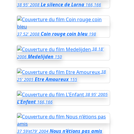
Le silence de Lorna
38
95'
2008
166,166
Coin rouge coin bleu
37
52'
2008
198
38
18'
Medelijden
2006
150
38
Etre Amoureux
25'
2005
155
38
95'
2005
L'Enfant
166,166
Nous n’étions pas amis
37
59'et79'
2004