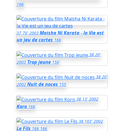
166
Maisha Ni Karata - la Vie est
37
70'
2003
un jeu de cartes
166
38
20'
Trop jeune
2003
150
38
20'
Nuit de noces
2002
155
38
13'
2002
Koro
166
38
103'
2002
Le Fils
166,166