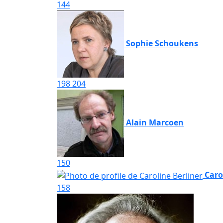
144
Sophie Schoukens
198
204
Alain Marcoen
150
Caro
158