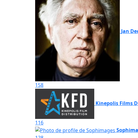
Jan Dec
158
Kinepolis Films D
116
Sophima
128