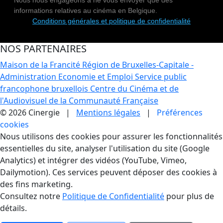
informations relatives au cinéma en Belgique.
Conditions générales et politique de confidentialité
NOS PARTENAIRES
Maison de la Francité
Région de Bruxelles-Capitale -
Administration Economie et Emploi
Service public
francophone bruxellois
Centre du Cinéma et de
l'Audiovisuel de la Communauté Française
© 2026 Cinergie |
Mentions légales
|
Préférences
cookies
Gestion des Cookies
Nous utilisons des cookies pour assurer les fonctionnalités
essentielles du site, analyser l'utilisation du site (Google
Analytics) et intégrer des vidéos (YouTube, Vimeo,
Dailymotion). Ces services peuvent déposer des cookies à
des fins marketing.
Consultez notre
Politique de Confidentialité
pour plus de
détails.