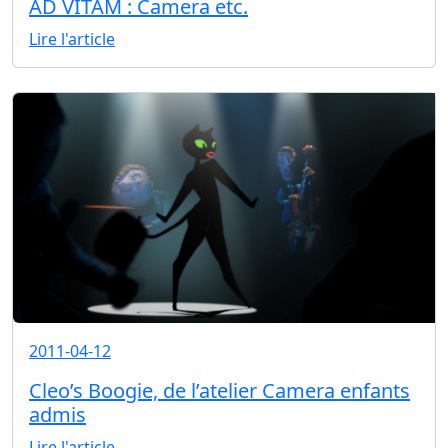
AD VITAM : Camera etc.
Lire l'article
2011-04-12
Cleo’s Boogie, de l’atelier Camera enfants
admis
Lire l'article