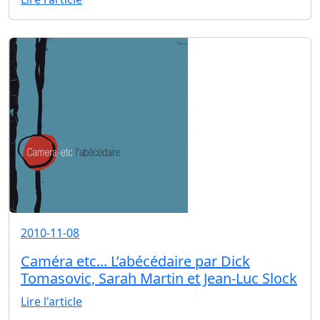
2010-11-08
Caméra etc... L’abécédaire par Dick
Tomasovic, Sarah Martin et Jean-Luc Slock
Lire l'article