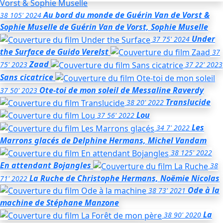
Au bord du monde de Guérin Van de Vorst &
38
105'
2024
Sophie Muselle
de Guérin Van de Vorst, Sophie Muselle
Under
37
75'
2024
the Surface
de Guido Verelst
37
Zaad
75'
2023
37
22'
2023
Sans cicatrice
Ote-toi de mon soleil
de Messaline Raverdy
37
50'
2023
Translucide
38
20'
2022
Lou
37
56'
2022
Les
34
7'
2022
Marrons glacés
de Delphine Hermans, Michel Vandam
38
125'
2022
En attendant Bojangles
38
La Ruche
de Christophe Hermans, Noëmie Nicolas
71'
2022
Ode à la
38
73'
2021
machine
de Stéphane Manzone
La
38
90'
2020