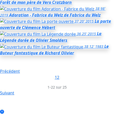
Forêt de mon père
de Vero Cratzborn
38
98'
Adoration - Fabrice du Welz
de Fabrice du Welz
2019
La porte
37
20'
2015
ouverte
de Clémence Hébert
La
36
25'
2015
Légende dorée
de Olivier Smolders
Le
38
12'
1983
Buteur fantastique
de Richard Olivier
Précédent
1
2
1-22 sur 25
Suivant