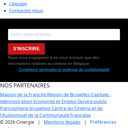
L'équipe
Contactez-nous
S'INSCRIRE
Nous nous engageons à ne vous envoyer que des
informations relatives au cinéma en Belgique.
Conditions générales et politique de confidentialité
NOS PARTENAIRES
Maison de la Francité
Région de Bruxelles-Capitale -
Administration Economie et Emploi
Service public
francophone bruxellois
Centre du Cinéma et de
l'Audiovisuel de la Communauté Française
© 2026 Cinergie |
Mentions légales
|
Préférences