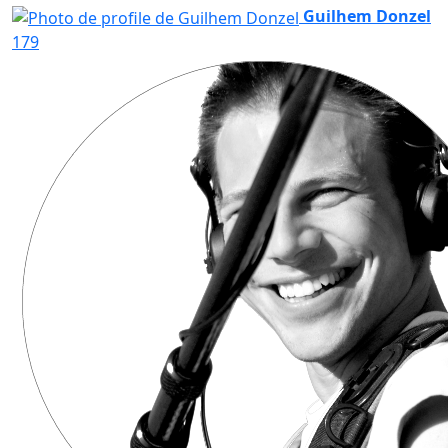
Guilhem Donzel
179