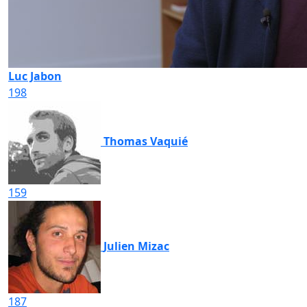
Luc Jabon
198
Thomas Vaquié
159
Julien Mizac
187