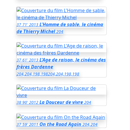
L'Homme de sable, le cinéma
37
71'
2013
de Thierry Michel
204
L'Age de raison, le cinéma des
37
61'
2013
frères Dardenne
204,204,198,198
204,204,198,198
La Douceur de vivre
38
90'
2012
204
On the Road Again
37
59'
2011
204,204