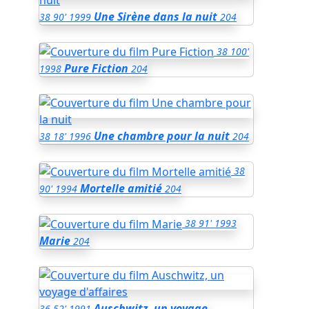
Une Sirène dans la nuit
38
90'
1999
204
38
100'
Pure Fiction
1998
204
Une chambre pour la nuit
38
18'
1996
204
38
Mortelle amitié
90'
1994
204
38
91'
1993
Marie
204
Auschwitz, un voyage
36
52'
1991