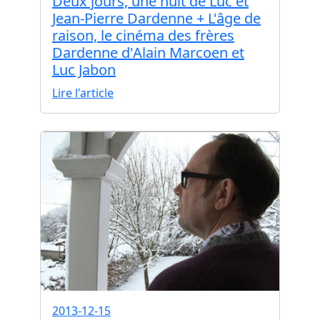
Deux jours, une nuit de Luc et
Jean-Pierre Dardenne + L'âge de
raison, le cinéma des frères
Dardenne d'Alain Marcoen et
Luc Jabon
Lire l'article
2013-12-15