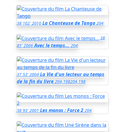
La Chanteuse de Tango
38
102'
2010
204
38
Avec le temps...
85'
2006
204
La Vie d'un lecteur au temps
37
53'
2004
de la fin du livre
204,198
204,198
Les monos : Force 2
38
93'
2001
204