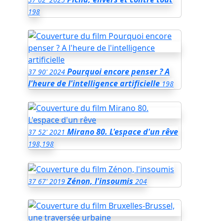
198
Pourquoi encore penser ? A
37
90'
2024
l'heure de l'intelligence artificielle
198
Mirano 80. L'espace d'un rêve
37
52'
2021
198,198
Zénon, l'insoumis
37
67'
2019
204