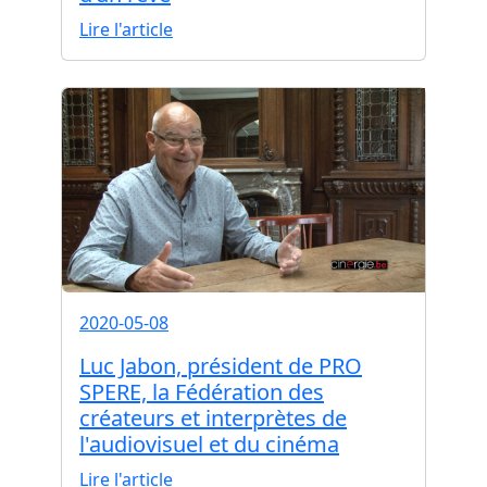
Lire l'article
2020-05-08
Luc Jabon, président de PRO
SPERE, la Fédération des
créateurs et interprètes de
l'audiovisuel et du cinéma
Lire l'article