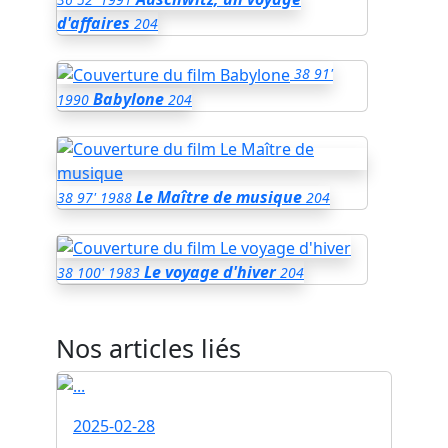
d'affaires
204
38
91'
Babylone
1990
204
Le Maître de musique
38
97'
1988
204
Le voyage d'hiver
38
100'
1983
204
Nos articles liés
2025-02-28