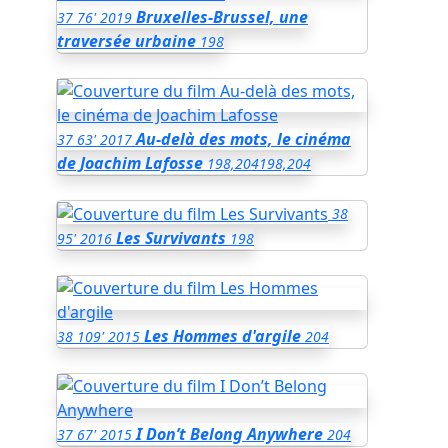
Bruxelles-Brussel, une
37
76'
2019
traversée urbaine
198
Au-delà des mots, le cinéma
37
63'
2017
de Joachim Lafosse
198,204
198,204
38
Les Survivants
95'
2016
198
Les Hommes d'argile
38
109'
2015
204
I Don’t Belong Anywhere
37
67'
2015
204