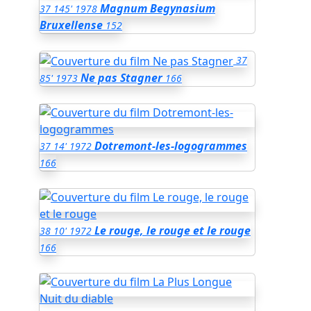
Magnum Begynasium
37
145'
1978
Bruxellense
152
37
Ne pas Stagner
85'
1973
166
Dotremont-les-logogrammes
37
14'
1972
166
Le rouge, le rouge et le rouge
38
10'
1972
166