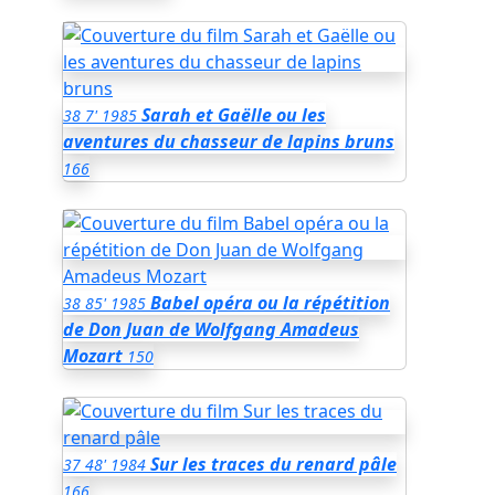
Sarah et Gaëlle ou les
38
7'
1985
aventures du chasseur de lapins bruns
166
Babel opéra ou la répétition
38
85'
1985
de Don Juan de Wolfgang Amadeus
Mozart
150
Sur les traces du renard pâle
37
48'
1984
166