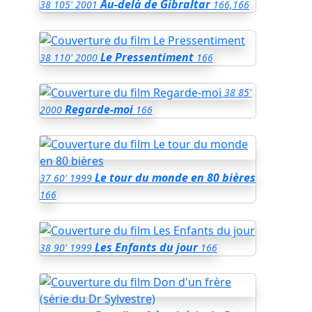
Au-delà de Gibraltar
38
105'
2001
166,166
Le Pressentiment
38
110'
2000
166
38
85'
Regarde-moi
2000
166
Le tour du monde en 80 bières
37
60'
1999
166
Les Enfants du jour
38
90'
1999
166