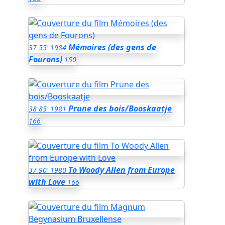
Mémoires (des gens de
37
55'
1984
Fourons)
150
Prune des bois/Booskaatje
38
85'
1981
166
To Woody Allen from Europe
37
90'
1980
with Love
166