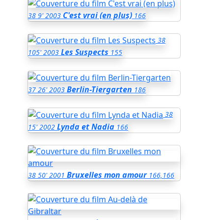
C'est vrai (en plus)
38
9'
2003
166
38
Les Suspects
105'
2003
155
Berlin-Tiergarten
37
26'
2003
186
38
Lynda et Nadia
15'
2002
166
Bruxelles mon amour
38
50'
2001
166,166