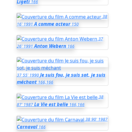
Ligeti
166
38
A comme acteur
16'
1991
150
37
Anton Webern
26'
1991
166
Je suis fou, je suis sot, je suis
37
55'
1990
méchant
166,166
38
La Vie est belle
87'
1987
166,166
38
90'
1987
Carnaval
166