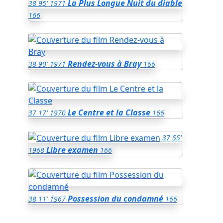
La Plus Longue Nuit du diable
38
95'
1971
166
Rendez-vous à Bray
38
90'
1971
166
Le Centre et la Classe
37
17'
1970
166
37
55'
Libre examen
1968
166
Possession du condamné
38
11'
1967
166