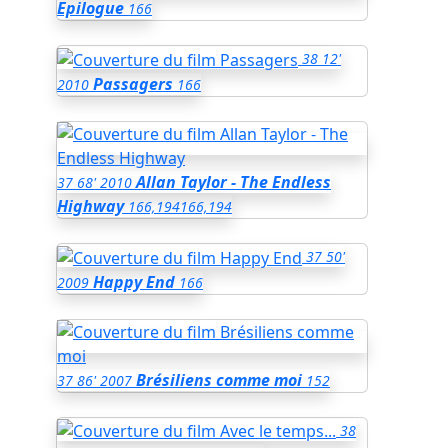
Epilogue
166
38
12'
Passagers
2010
166
Allan Taylor - The Endless
37
68'
2010
Highway
166,194
166,194
37
50'
Happy End
2009
166
Brésiliens comme moi
37
86'
2007
152
38