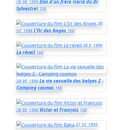
Don d'un frère (série du Dr
38
90'
1999
Sylvestre)
150
36
L'Or des Anges
52'
1998
166
38
6'
1996
Le réveil
166
La vie sexuelle des belges 2 -
38
90'
1996
Camping cosmos
166
Victor et François
38
90'
1996
166
37
55'
1995