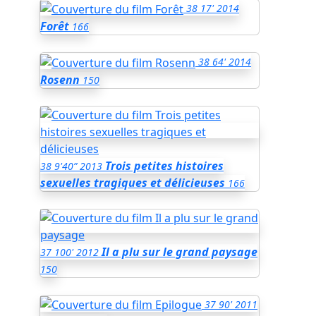
38
17'
2014
Forêt
166
38
64'
2014
Rosenn
150
Trois petites histoires
38
9'40”
2013
sexuelles tragiques et délicieuses
166
Il a plu sur le grand paysage
37
100'
2012
150
37
90'
2011