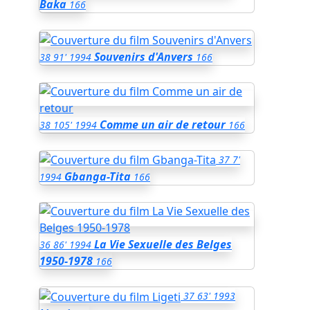
Baka
166
Souvenirs d'Anvers
38
91'
1994
166
Comme un air de retour
38
105'
1994
166
37
7'
Gbanga-Tita
1994
166
La Vie Sexuelle des Belges
36
86'
1994
1950-1978
166
37
63'
1993