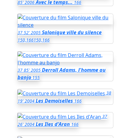
Avec le temps...
85'
2006
166
Salonique ville du silence
37
52'
2005
150,166
150,166
Derroll Adams, l'homme au
37
85'
2005
banjo
155
38
Les Demoiselles
19'
2004
166
37
Les Iles d'Aran
26'
2004
166