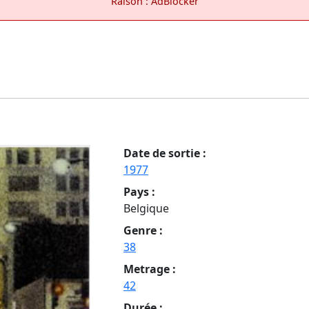
Raison : AdBlocker
Date de sortie :
1977
Pays :
Belgique
Genre :
38
Metrage :
42
Durée :