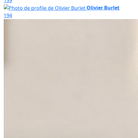
159
Olivier Burlet
194