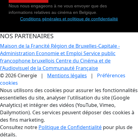
Nous nous engageons à ne vous envoyer que des
informations relatives au cinéma en Belgique.
Conditions générales et politique de confidentialité
NOS PARTENAIRES
Maison de la Francité
Région de Bruxelles-Capitale -
Administration Economie et Emploi
Service public
francophone bruxellois
Centre du Cinéma et de
l'Audiovisuel de la Communauté Française
© 2026 Cinergie |
Mentions légales
|
Préférences
cookies
Gestion des Cookies
Nous utilisons des cookies pour assurer les fonctionnalités
essentielles du site, analyser l'utilisation du site (Google
Analytics) et intégrer des vidéos (YouTube, Vimeo,
Dailymotion). Ces services peuvent déposer des cookies à
des fins marketing.
Consultez notre
Politique de Confidentialité
pour plus de
détails.