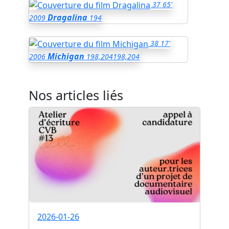
37
65'
Dragalina
2009
194
38
17'
Michigan
2006
198,204
198,204
Nos articles liés
2026-01-26