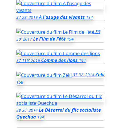
A l'usage des vivants
37
28'
2019
194
38
Le Film de l'été
30'
2017
194
Comme des lions
37
116'
2016
194
Zeki
37
32'
2014
168
Le Désarroi du flic socialiste
38
30'
2014
Quechua
194