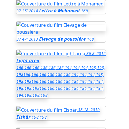
Lettre à Mohamed
37
35'
2014
168
Elevage de poussière
37
47'
2013
168
36
8'
2012
Light area
166,166,166,186,186,186,194,194,194,198,198,
198
166,166,166,186,186,186,194,194,194,198,
198,198
166,166,166,186,186,186,194,194,194,
198,198,198
166,166,166,186,186,186,194,194,
194,198,198,198
38
18'
2010
Eisbär
198,198