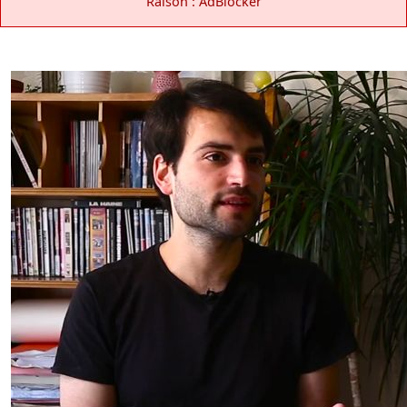
Raison : AdBlocker