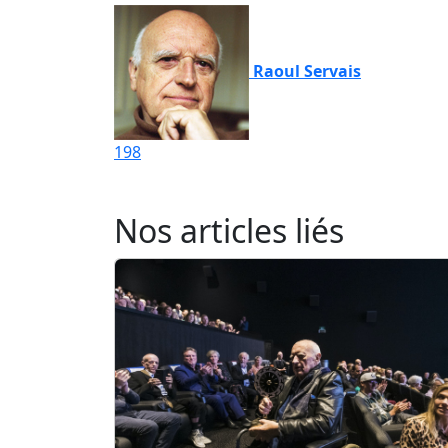
Raoul Servais
198
Nos articles liés