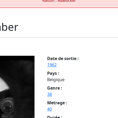
Raison : AdBlocker
mber
Date de sortie :
1962
Pays :
Belgique
Genre :
38
Metrage :
40
Durée :