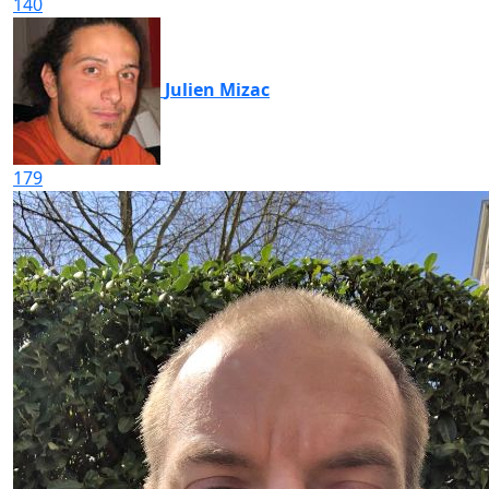
140
Julien Mizac
179