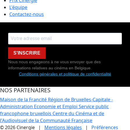
Prix Cinergie
L'équipe
Contactez-nous
S'INSCRIRE
Nous nous engageons à ne vous envoyer que des
informations relatives au cinéma en Belgique.
Conditions générales et politique de confidentialité
NOS PARTENAIRES
Maison de la Francité
Région de Bruxelles-Capitale -
Administration Economie et Emploi
Service public
francophone bruxellois
Centre du Cinéma et de
l'Audiovisuel de la Communauté Française
© 2026 Cinergie |
Mentions légales
|
Préférences