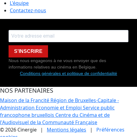
L'équipe
Contactez-nous
S'INSCRIRE
Nous nous engageons à ne vous envoyer que des
informations relatives au cinéma en Belgique.
Conditions générales et politique de confidentialité
NOS PARTENAIRES
Maison de la Francité
Région de Bruxelles-Capitale -
Administration Economie et Emploi
Service public
francophone bruxellois
Centre du Cinéma et de
l'Audiovisuel de la Communauté Française
© 2026 Cinergie |
Mentions légales
|
Préférences
cookies