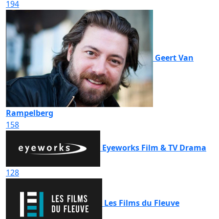
194
Geert Van
Rampelberg
158
Eyeworks Film & TV Drama
128
Les Films du Fleuve