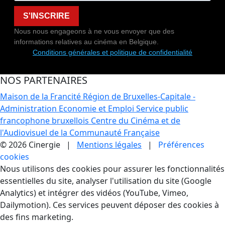
S'INSCRIRE
Nous nous engageons à ne vous envoyer que des
informations relatives au cinéma en Belgique.
Conditions générales et politique de confidentialité
NOS PARTENAIRES
Maison de la Francité
Région de Bruxelles-Capitale -
Administration Economie et Emploi
Service public
francophone bruxellois
Centre du Cinéma et de
l'Audiovisuel de la Communauté Française
© 2026 Cinergie |
Mentions légales
|
Préférences
cookies
Gestion des Cookies
Nous utilisons des cookies pour assurer les fonctionnalités
essentielles du site, analyser l'utilisation du site (Google
Analytics) et intégrer des vidéos (YouTube, Vimeo,
Dailymotion). Ces services peuvent déposer des cookies à
des fins marketing.