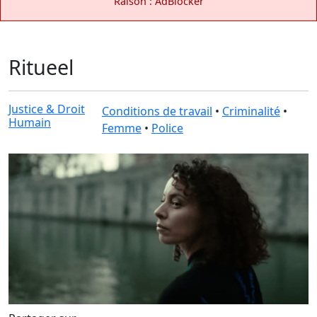
Raison : AdBlocker
Ritueel
Justice & Droit
Conditions de travail
•
Criminalité
•
Humain
Femme
•
Police