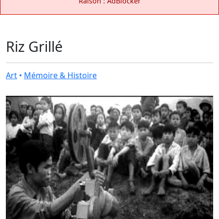
Raison : AdBlocker
Riz Grillé
Art
•
Mémoire & Histoire