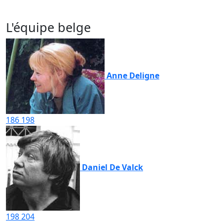
L'équipe belge
Anne Deligne
186
198
Daniel De Valck
198
204