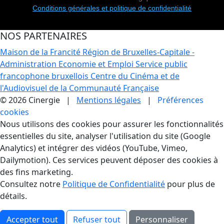
Conditions générales et politique de confidentialité
NOS PARTENAIRES
Maison de la Francité
Région de Bruxelles-Capitale -
Administration Economie et Emploi
Service public
francophone bruxellois
Centre du Cinéma et de
l'Audiovisuel de la Communauté Française
© 2026 Cinergie |
Mentions légales
|
Préférences
cookies
Gestion des Cookies
Nous utilisons des cookies pour assurer les fonctionnalités
essentielles du site, analyser l'utilisation du site (Google
Analytics) et intégrer des vidéos (YouTube, Vimeo,
Dailymotion). Ces services peuvent déposer des cookies à
des fins marketing.
Consultez notre
Politique de Confidentialité
pour plus de
détails.
Accepter tout
Refuser tout
Personnaliser