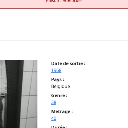
Raison : AdBlocker
Date de sortie :
1968
Pays :
Belgique
Genre :
38
Metrage :
40
Durée :