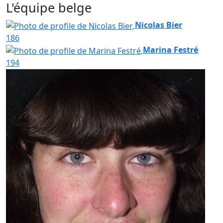
L'équipe belge
Nicolas Bier
186
Marina Festré
194