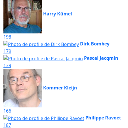
Harry Kümel
198
Dirk Bombey
179
Pascal Jacqmin
139
Kommer Kleijn
166
Philippe Ravoet
187