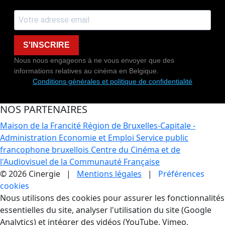
S'INSCRIRE
Nous nous engageons à ne vous envoyer que des
informations relatives au cinéma en Belgique.
Conditions générales et politique de confidentialité
NOS PARTENAIRES
Maison de la Francité
Région de Bruxelles-Capitale -
Administration Economie et Emploi
Service public
francophone bruxellois
Centre du Cinéma et de
l'Audiovisuel de la Communauté Française
© 2026 Cinergie |
Mentions légales
|
Préférences
cookies
Gestion des Cookies
Nous utilisons des cookies pour assurer les fonctionnalités
essentielles du site, analyser l'utilisation du site (Google
Analytics) et intégrer des vidéos (YouTube, Vimeo,