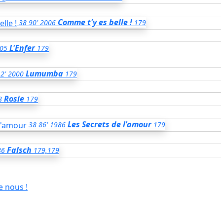
Comme t'y es belle !
38
90'
2006
179
L'Enfer
05
179
Lumumba
2'
2000
179
Rosie
8
179
Les Secrets de l'amour
38
86'
1986
179
Falsch
86
179,179
e nous !