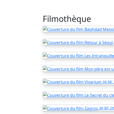
Filmothèque
38
98'
38
90'
20