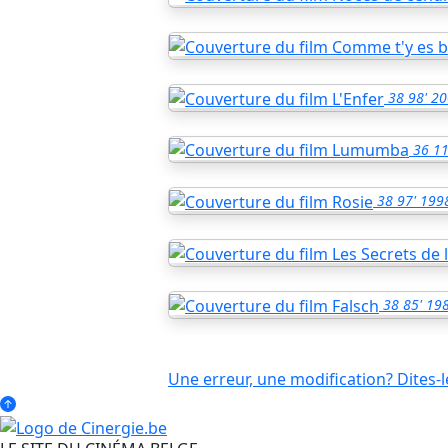
38
98'
20
36
11
38
97'
199
38
85'
19
Une erreur, une modification? Dites-l