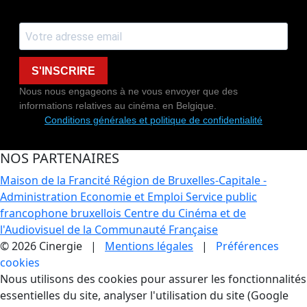
S'INSCRIRE
Nous nous engageons à ne vous envoyer que des
informations relatives au cinéma en Belgique.
Conditions générales et politique de confidentialité
NOS PARTENAIRES
Maison de la Francité
Région de Bruxelles-Capitale -
Administration Economie et Emploi
Service public
francophone bruxellois
Centre du Cinéma et de
l'Audiovisuel de la Communauté Française
© 2026 Cinergie |
Mentions légales
|
Préférences
cookies
Gestion des Cookies
Nous utilisons des cookies pour assurer les fonctionnalités
essentielles du site, analyser l'utilisation du site (Google