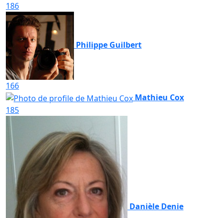
186
Philippe Guilbert
166
Mathieu Cox
185
Danièle Denie