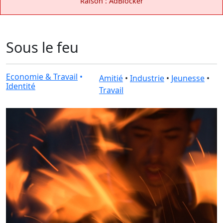
Raison : AdBlocker
Sous le feu
Economie & Travail
•
Amitié
•
Industrie
•
Jeunesse
•
Identité
Travail