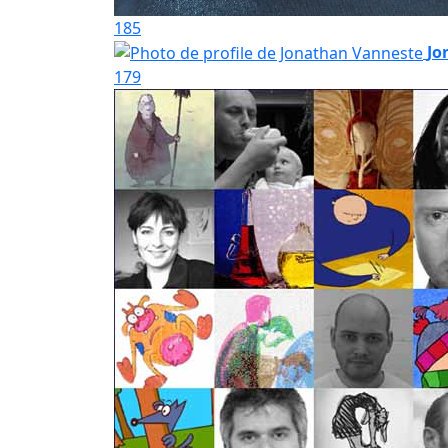
185
Jo
179