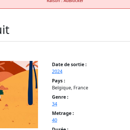
Raison : AdBlocker
it
Date de sortie :
2024
Pays :
Belgique, France
Genre :
34
Metrage :
40
Durée :