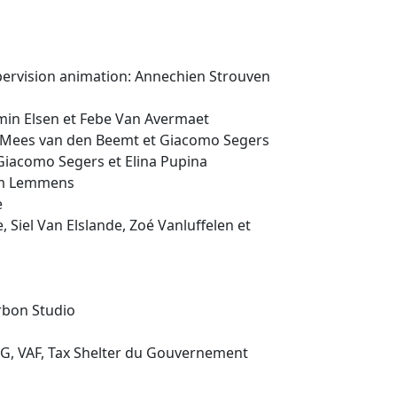
supervision animation: Annechien Strouven
min Elsen et Febe Van Avermaet
a, Mees van den Beemt et Giacomo Segers
Giacomo Segers et Elina Pupina
Tom Lemmens
e
 Siel Van Elslande, Zoé Vanluffelen et
arbon Studio
ING, VAF, Tax Shelter du Gouvernement