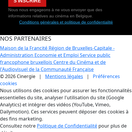
S'INSCRIRE
Nous nous engageons à ne vous envoyer que des
informations relatives au cinéma en Belgique.
Conditions générales et politique de confidentialité
NOS PARTENAIRES
Maison de la Francité
Région de Bruxelles-Capitale -
Administration Economie et Emploi
Service public
francophone bruxellois
Centre du Cinéma et de
l'Audiovisuel de la Communauté Française
© 2026 Cinergie |
Mentions légales
|
Préférences
cookies
Gestion des Cookies
Nous utilisons des cookies pour assurer les fonctionnalités
essentielles du site, analyser l'utilisation du site (Google
Analytics) et intégrer des vidéos (YouTube, Vimeo,
Dailymotion). Ces services peuvent déposer des cookies à
des fins marketing.
Consultez notre
Politique de Confidentialité
pour plus de