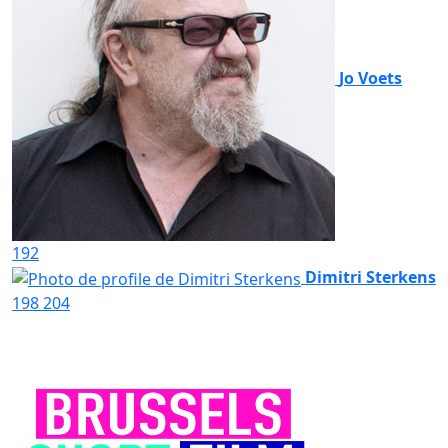
Jo Voets
192
Dimitri Sterkens
198
204