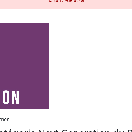
Raison : AdBlocker
cher.