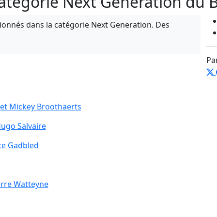
 catégorie Next Generation du 
ionnés dans la catégorie Next Generation. Des
Pa
 et Mickey Broothaerts
Hugo Salvaire
ice Gadbled
erre Watteyne