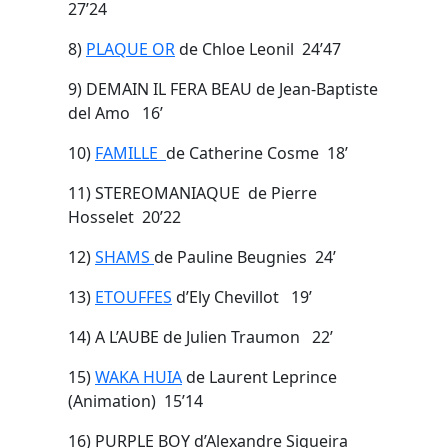
27’24
8)
PLAQUE OR
de Chloe Leonil 24’47
9) DEMAIN IL FERA BEAU de Jean-Baptiste
del Amo 16’
10)
FAMILLE
de Catherine Cosme 18’
11) STEREOMANIAQUE de Pierre
Hosselet 20’22
12)
SHAMS
de Pauline Beugnies 24’
13)
ETOUFFES
d’Ely Chevillot 19’
14) A L’AUBE de Julien Traumon 22’
15)
WAKA HUIA
de Laurent Leprince
(Animation) 15’14
16) PURPLE BOY d’Alexandre Siqueira