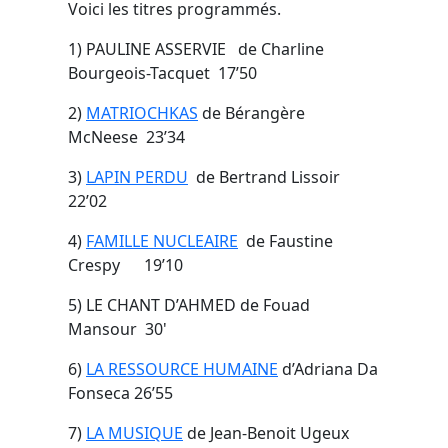
Voici les titres programmés.
1) PAULINE ASSERVIE de Charline
Bourgeois-Tacquet 17’50
2)
MATRIOCHKAS
de Bérangère
McNeese 23’34
3)
LAPIN PERDU
de Bertrand Lissoir
22’02
4)
FAMILLE NUCLEAIRE
de Faustine
Crespy 19’10
5) LE CHANT D’AHMED de Fouad
Mansour 30'
6)
LA RESSOURCE HUMAINE
d’Adriana Da
Fonseca 26’55
7)
LA MUSIQUE
de Jean-Benoit Ugeux