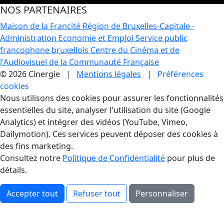
NOS PARTENAIRES
Maison de la Francité
Région de Bruxelles-Capitale -
Administration Economie et Emploi
Service public
francophone bruxellois
Centre du Cinéma et de
l'Audiovisuel de la Communauté Française
© 2026 Cinergie |
Mentions légales
|
Préférences
cookies
Gestion des Cookies
Nous utilisons des cookies pour assurer les fonctionnalités
essentielles du site, analyser l'utilisation du site (Google
Analytics) et intégrer des vidéos (YouTube, Vimeo,
Dailymotion). Ces services peuvent déposer des cookies à
des fins marketing.
Consultez notre
Politique de Confidentialité
pour plus de
détails.
Accepter tout
Refuser tout
Personnaliser