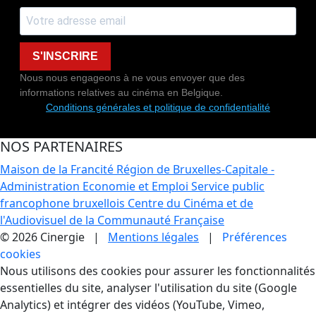
S'INSCRIRE
Nous nous engageons à ne vous envoyer que des
informations relatives au cinéma en Belgique.
Conditions générales et politique de confidentialité
NOS PARTENAIRES
Maison de la Francité
Région de Bruxelles-Capitale -
Administration Economie et Emploi
Service public
francophone bruxellois
Centre du Cinéma et de
l'Audiovisuel de la Communauté Française
© 2026 Cinergie |
Mentions légales
|
Préférences
cookies
Gestion des Cookies
Nous utilisons des cookies pour assurer les fonctionnalités
essentielles du site, analyser l'utilisation du site (Google
Analytics) et intégrer des vidéos (YouTube, Vimeo,