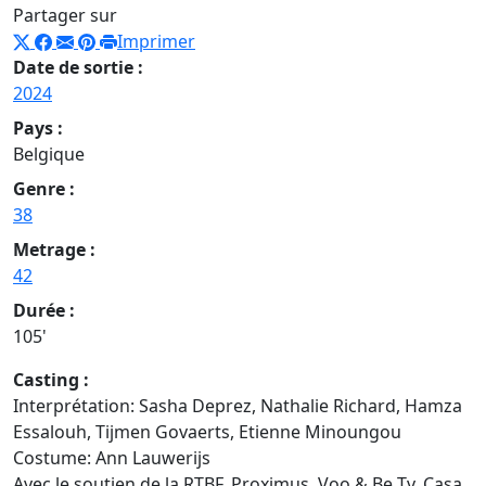
Partager sur
Imprimer
Date de sortie :
2024
Pays :
Belgique
Genre :
38
Metrage :
42
Durée :
105'
Casting :
Interprétation: Sasha Deprez, Nathalie Richard, Hamza
Essalouh, Tijmen Govaerts, Etienne Minoungou
Costume: Ann Lauwerijs
Avec le soutien de la RTBF, Proximus, Voo & Be Tv, Casa