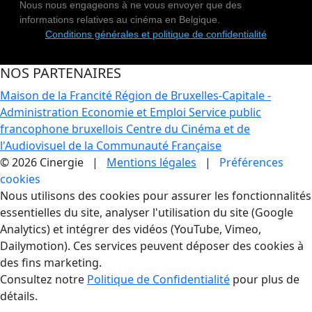
Nous nous engageons à ne vous envoyer que des
informations relatives au cinéma en Belgique.
Conditions générales et politique de confidentialité
NOS PARTENAIRES
Maison de la Francité
Région de Bruxelles-Capitale -
Administration Economie et Emploi
Service public
francophone bruxellois
Centre du Cinéma et de
l'Audiovisuel de la Communauté Française
© 2026 Cinergie |
Mentions légales
|
Préférences
cookies
Gestion des Cookies
Nous utilisons des cookies pour assurer les fonctionnalités
essentielles du site, analyser l'utilisation du site (Google
Analytics) et intégrer des vidéos (YouTube, Vimeo,
Dailymotion). Ces services peuvent déposer des cookies à
des fins marketing.
Consultez notre
Politique de Confidentialité
pour plus de
détails.