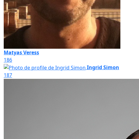
Matyas Veress
186
Ingrid Simon
187