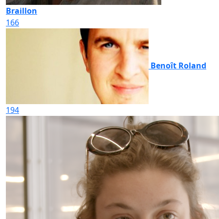
Braillon
166
Benoît Roland
194