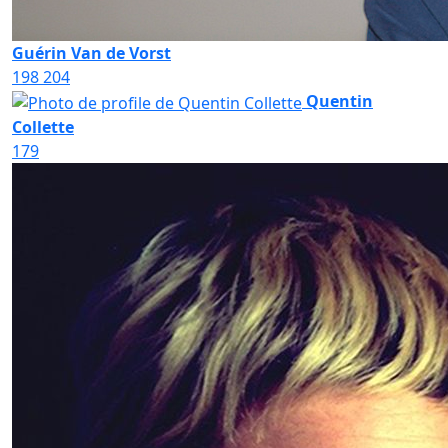
Guérin Van de Vorst
198
204
Quentin
Collette
179