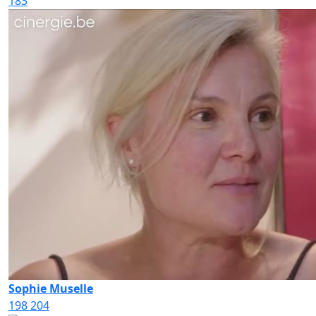
183
Sophie Muselle
198
204