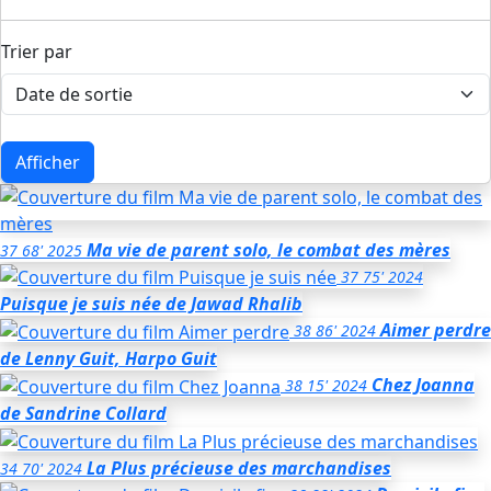
Trier par
Afficher
Ma vie de parent solo, le combat des mères
37
68'
2025
37
75'
2024
Puisque je suis née
de Jawad Rhalib
Aimer perdre
38
86'
2024
de Lenny Guit, Harpo Guit
Chez Joanna
38
15'
2024
de Sandrine Collard
La Plus précieuse des marchandises
34
70'
2024