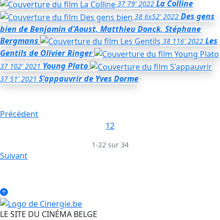
La Colline
37
79'
2022
Des gens
38
6x52'
2022
bien
de Benjamin d'Aoust, Matthieu Donck, Stéphane
Bergmans
Les
38
116'
2022
Gentils
de Olivier Ringer
Young Plato
37
102'
2021
S'appauvrir
de Yves Dorme
37
51'
2021
Précédent
1
2
1-22 sur 34
Suivant
LE SITE DU CINÉMA BELGE