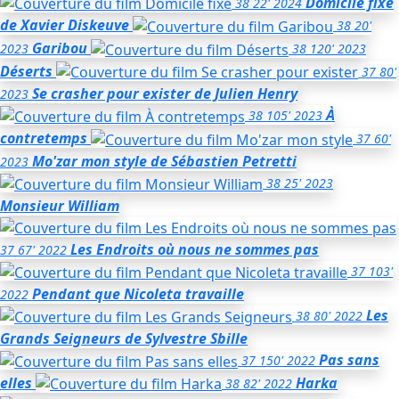
Domicile fixe
38
22'
2024
de Xavier Diskeuve
38
20'
Garibou
2023
38
120'
2023
Déserts
37
80'
Se crasher pour exister
de Julien Henry
2023
À
38
105'
2023
contretemps
37
60'
Mo'zar mon style
de Sébastien Petretti
2023
38
25'
2023
Monsieur William
Les Endroits où nous ne sommes pas
37
67'
2022
37
103'
Pendant que Nicoleta travaille
2022
Les
38
80'
2022
Grands Seigneurs
de Sylvestre Sbille
Pas sans
37
150'
2022
elles
Harka
38
82'
2022