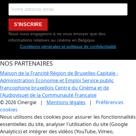
S'INSCRIRE
Nous nous engageons à ne vous envoyer que des
informations relatives au cinéma en Belgique.
Conditions générales et politique de confidentialité
NOS PARTENAIRES
Maison de la Francité
Région de Bruxelles-Capitale -
Administration Economie et Emploi
Service public
francophone bruxellois
Centre du Cinéma et de
l'Audiovisuel de la Communauté Française
© 2026 Cinergie |
Mentions légales
|
Préférences
cookies
Gestion des Cookies
Nous utilisons des cookies pour assurer les fonctionnalités
essentielles du site, analyser l'utilisation du site (Google
Analytics) et intégrer des vidéos (YouTube, Vimeo,