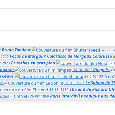
e Bruno Tondeur
38
25'
2
Focus de Margaux Colarusso
de Margaux Colarusso
2025
Bruxelles en gros plan
'
2023
37
Mbakam
Rimpels
38
16'
2021
e Grave
Fra
34
4'10''
2015
ia
Le Sphinx
de T
37
13'
1986
The end
de Richard Oli
38
13'
1982
Paris interdit/Le sadique aux den
36
80'
1969