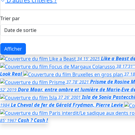
D'autres critères ?
Trier par
Afficher
Like a Beast
d
34
15'
2025
38
17'31"
Look Real
37
18
Prisme
de Rosine 
37
78'
2021
Dora Maar, entre ombre et lumière
de Marie-Eve d
52'
2019
Isla
de Sonia Pastecch
37
26'
2001
Le Cheval de fer
de Gérald Frydman, Pierre Levie
1984
Cash ? Cash !
85'
1967