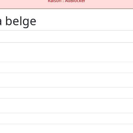
Raison : AdBlocker
a belge