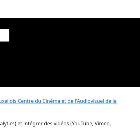
xellois
Centre du Cinéma et de l'Audiovisuel de la
nalytics) et intégrer des vidéos (YouTube, Vimeo,