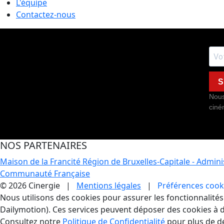
L'équipe
Contactez-nous
S
Nous
ciné
NOS PARTENAIRES
Maison de la Francité
Région de Bruxelles-Capitale - Admin
Communauté Française
© 2026 Cinergie |
Mentions légales
|
Préférences cook
Gestion des Cookies
Nous utilisons des cookies pour assurer les fonctionnalités e
Dailymotion). Ces services peuvent déposer des cookies à d
Consultez notre
Politique de Confidentialité
pour plus de dé