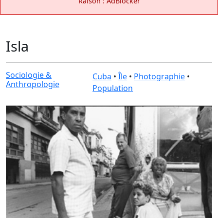
Raison : AdBlocker
Isla
Sociologie &
Cuba
•
Île
•
Photographie
•
Anthropologie
Population