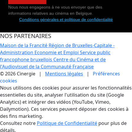
Nous nous engageons à ne vous envoyer que des
informations relatives au cinéma en Belgique.
Conditions générales et politique de confidentialité
NOS PARTENAIRES
Maison de la Francité
Région de Bruxelles-Capitale -
Administration Economie et Emploi
Service public
francophone bruxellois
Centre du Cinéma et de
l'Audiovisuel de la Communauté Française
© 2026 Cinergie |
Mentions légales
|
Préférences
cookies
Gestion des Cookies
Nous utilisons des cookies pour assurer les fonctionnalités
essentielles du site, analyser l'utilisation du site (Google
Analytics) et intégrer des vidéos (YouTube, Vimeo,
Dailymotion). Ces services peuvent déposer des cookies à
des fins marketing.
Consultez notre
Politique de Confidentialité
pour plus de
détails.