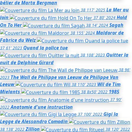
bélier
de Marta Bergman
La Mer au
38
117'
2025
loin
Hold
37
80'
2024
On To Her
Sagah
38
14'
2024
Maldoror
de
38
155'
2024
Fabrice du Welz
Quand la police tue
37
61'
2023
Quitter la
38
108'
2023
nuit
de Delphine Girard
38
96'
The Wall de Philippe van Leeuw
de Philippe Van
2023
Leeuw
Wil
de Tim
38
110'
2023
Mielants
1985
38
8x50'
2022
37
90'
Anatomie d'une instruction
2022
Gigi la
37
100'
2022
Legge
de Alessandro Comodin
Zillion
38
138'
2022
38
120'
2022