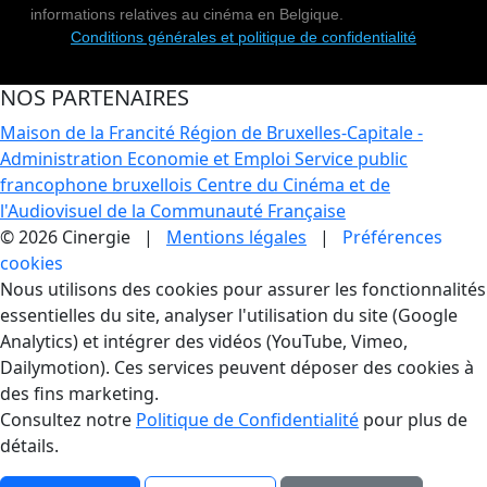
informations relatives au cinéma en Belgique.
Conditions générales et politique de confidentialité
NOS PARTENAIRES
Maison de la Francité
Région de Bruxelles-Capitale -
Administration Economie et Emploi
Service public
francophone bruxellois
Centre du Cinéma et de
l'Audiovisuel de la Communauté Française
© 2026 Cinergie |
Mentions légales
|
Préférences
cookies
Gestion des Cookies
Nous utilisons des cookies pour assurer les fonctionnalités
essentielles du site, analyser l'utilisation du site (Google
Analytics) et intégrer des vidéos (YouTube, Vimeo,
Dailymotion). Ces services peuvent déposer des cookies à
des fins marketing.
Consultez notre
Politique de Confidentialité
pour plus de
détails.