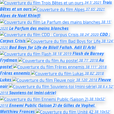
Trois
34
5'
2021
Bêtes et un ours
37
65'
2021
Alpes
de Naël Khleifi
38
15'
Le Parfum des mains blanches
2020
CDD :
38
24'
2020
Corpus Crisis
38
124'
Bad Boys for Life
de Bilall Fallah, Adil El Arbi
2020
Flash
de Barney
38
18'
2019
Frydman
Au
38
71'
2018
poste!
38
111'
2018
Frères ennemis
38
82'
2018
Lukas
Fleuve
38
120'
2018
noir
38
6 x 52'
Souviens-toi (mini-série)
2018
38
10x52'
Ennemi Public (Saison 2)
de Gilles de Voghel,
2018
Matthieu Frances
38
10x52'