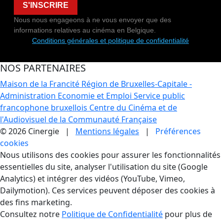
S'INSCRIRE
Nous nous engageons à ne vous envoyer que des
informations relatives au cinéma en Belgique.
Conditions générales et politique de confidentialité
NOS PARTENAIRES
Maison de la Francité
Région de Bruxelles-Capitale -
Administration Economie et Emploi
Service public
francophone bruxellois
Centre du Cinéma et de
l'Audiovisuel de la Communauté Française
© 2026 Cinergie |
Mentions légales
|
Préférences
cookies
Gestion des Cookies
Nous utilisons des cookies pour assurer les fonctionnalités
essentielles du site, analyser l'utilisation du site (Google
Analytics) et intégrer des vidéos (YouTube, Vimeo,
Dailymotion). Ces services peuvent déposer des cookies à
des fins marketing.
Consultez notre
Politique de Confidentialité
pour plus de