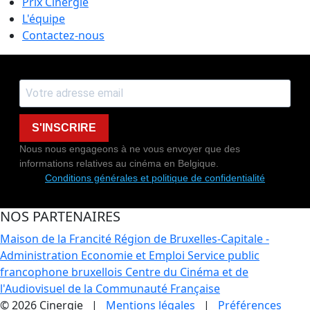
Prix Cinergie
L'équipe
Contactez-nous
S'INSCRIRE
Nous nous engageons à ne vous envoyer que des
informations relatives au cinéma en Belgique.
Conditions générales et politique de confidentialité
NOS PARTENAIRES
Maison de la Francité
Région de Bruxelles-Capitale -
Administration Economie et Emploi
Service public
francophone bruxellois
Centre du Cinéma et de
l'Audiovisuel de la Communauté Française
© 2026 Cinergie |
Mentions légales
|
Préférences