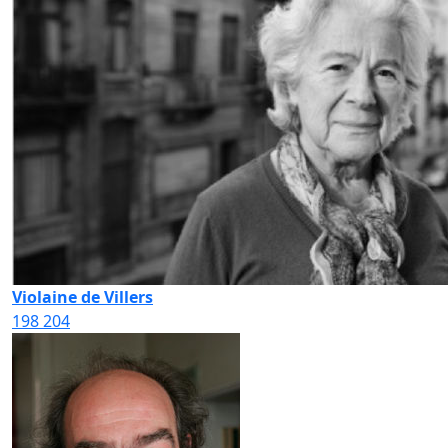
Violaine de Villers
198
204