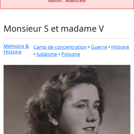
Raison : AdBlocker
Monsieur S et madame V
Mémoire &
Camp de concentration
•
Guerre
•
Histoire
Histoire
•
Judaïsme
•
Pologne